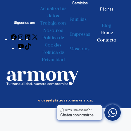
Servicios
Actualiza tus
Páginas
datos
Familias
Síguenos en:
Trabaja con
Blog
Nosotros
Home
Empresas
Política de
Contacto
Cookies
Mascotas
Política de
Privacidad
© Copyright 2026 ARMONY S.A.S.
¿Quieres una asesoría?
Chatea con nosotros