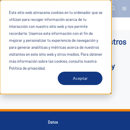
Elementor #8080
Redes
Este sitio web almacena cookies en tu ordenador que se
utilizan para recoger información acerca de tu
interacción con nuestro sitio web y nos permite
recordarte. Usamos esta información con el fin de
Con 24 años de trayectoria, nuestros
mejorar y personalizar tu experiencia de navegación y
para generar analíticas y métricas acerca de nuestros
servicios exequiales están
visitantes en este sitio web y otros medios. Para obtener
más información sobre las cookies, consulta nuestra
respaldados por experiencia y
Política de privacidad.
dedicación, ofreciéndote la
Aceptar
tranquilidad que necesitas.
Datos